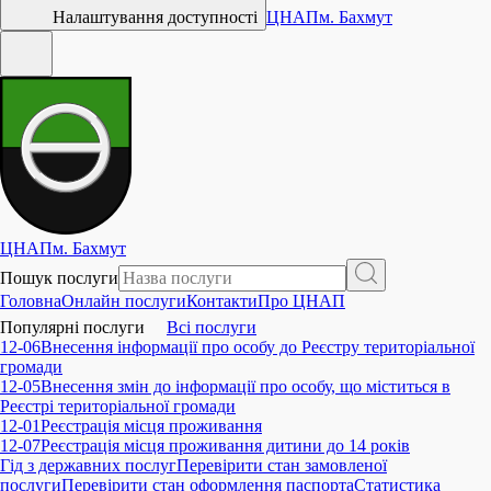
Налаштування доступності
ЦНАП
м. Бахмут
ЦНАП
м. Бахмут
Пошук послуги
Головна
Онлайн послуги
Контакти
Про ЦНАП
Популярні послуги
Всі послуги
12-06
Внесення інформації про особу до Реєстру територіальної
громади
12-05
Внесення змін до інформації про особу, що міститься в
Реєстрі територіальної громади
12-01
Реєстрація місця проживання
12-07
Реєстрація місця проживання дитини до 14 років
Гід з державних послуг
Перевірити стан замовленої
послуги
Перевірити стан оформлення паспорта
Статистика