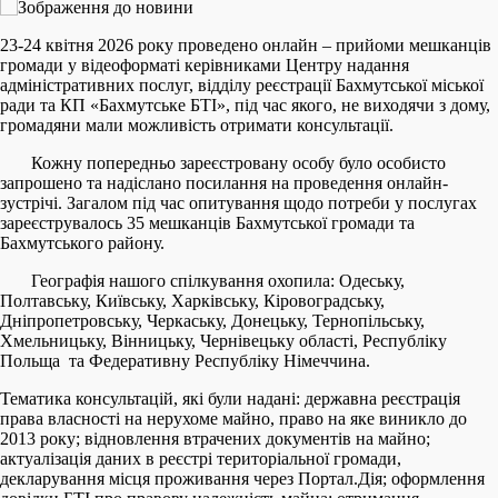
23-24 квітня 2026 року проведено онлайн – прийоми мешканців
громади у відеоформаті керівниками Центру надання
адміністративних послуг, відділу реєстрації Бахмутської міської
ради та КП «Бахмутське БТІ», під час якого, не виходячи з дому,
громадяни мали можливість отримати консультації.
Кожну попередньо зареєстровану особу було особисто
запрошено та надіслано посилання на проведення онлайн-
зустрічі. Загалом під час опитування щодо потреби у послугах
зареєструвалось 35 мешканців Бахмутської громади та
Бахмутського району.
Географія нашого спілкування охопила: Одеську,
Полтавську, Київську, Харківську, Кіровоградську,
Дніпропетровську, Черкаську, Донецьку, Тернопільську,
Хмельницьку, Вінницьку, Чернівецьку області, Республіку
Польща та Федеративну Республіку Німеччина.
Тематика консультацій, які були надані: державна реєстрація
права власності на нерухоме майно, право на яке виникло до
2013 року; відновлення втрачених документів на майно;
актуалізація даних в реєстрі територіальної громади,
декларування місця проживання через Портал.Дія; оформлення