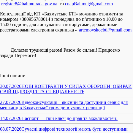
register8@bahmutrada.gov.ua
та
cnapBahmut@gmail.com
.
Консультації від КП «Бахмутське БТІ» можливо отримати за
номером +380956780014 з понеділка по п’ятницю з 10.00 до
15.00 години, для листування з нотаріусами, державними
реєстраторами електронна скринька -
artemovskoebti@gmail.com
Долаємо труднощі разом! Разом бо сильні! Працюємо
заради Перемоги!
Інші новини
30.07.2026
НОВІ КОНТРАКТИ У СИЛАХ ОБОРОНИ: ОБИРАЙ
СВІЙ ПІДРОЗДІЛ ТА СПЕЦІАЛЬНІСТЬ
27.07.2026
Відеоконсультації – якісний та доступний сервіс для
мешканців Бахмутської громади в умовах релокації
14.07.2026
Паспорт — твій ключ до прав та можливостей!
08.07.2026
Сучасні цифрові технології мають бути доступними