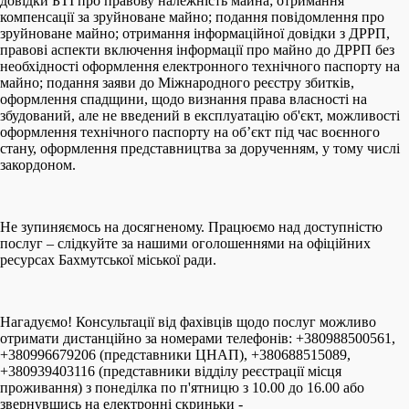
довідки БТІ про правову належність майна; отримання
компенсації за зруйноване майно; подання повідомлення про
зруйноване майно; отримання інформаційної довідки з ДРРП,
правові аспекти включення інформації про майно до ДРРП без
необхідності оформлення електронного технічного паспорту на
майно; подання заяви до Міжнародного реєстру збитків,
оформлення спадщини, щодо визнання права власності на
збудований, але не введений в експлуатацію об'єкт, можливості
оформлення технічного паспорту на об’єкт під час воєнного
стану, оформлення представництва за дорученням, у тому числі
закордоном.
Не зупиняємось на досягненому. Працюємо над доступністю
послуг – слідкуйте за нашими оголошеннями на офіційних
ресурсах Бахмутської міської ради.
Нагадуємо! Консультації від фахівців щодо послуг можливо
отримати дистанційно за номерами телефонів: +380988500561,
+380996679206 (представники ЦНАП), +380688515089,
+380939403116 (представники відділу реєстрації місця
проживання) з понеділка по п'ятницю з 10.00 до 16.00 або
звернувшись на електронні скриньки -